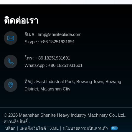
ทำความเย็นในระหว่างการอบคืนตัวมีผลกระทบอย่างมากต่อ
ความเค้นตกค้างของเหล็ก ยิ่งอัตราการทำความเย็นช้าลง
ติดต่อเรา
ความเค้นตกค้างก็จะยิ่งอ่อนลงเกรดเหล็กที่สามารถผ่านการ
บำบัดนี้ได้ประกอบด้วยคาร์บอน 0.4-0.6% จึงเรียกว่าเหล็กชุบ
แข็งและอบคืนตัวการแข็งตัว:วัตถุประสงค์ของการบำบัดนี้คือ
อีเมล : hmj@shiniteblade.com
เพื่อเพิ่มความแข็งของวัสดุ ซึ่งรวมถึงการให้ความร้อนแก่เหล็ก
Skype : +86 18251931691
จนถึงอุณหภูมิที่กำหนด จากนั้นจึงทำให้เย็นลงอย่างรวดเร็ววิธี
ที่ใช้กันทั่วไปในการวัดความแข็งของเครื่องมือคือการทดสอบ
โทร : +86 18251931691
ความแข็งแบบ Rockwell ซึ่งดำเนินการโดยใช้หัวกดทรงกรวย
WhatsApp : +86 18251931691
(HRC) หรือหัวกดทรงกลม (HRB)โดยจะต้องค่อยๆ เพิ่มภาระให้
กับเครื่องมือ ความแข็งถูกกำหนดโดยความลึกของการเจาะ
ที่อยู่ : East Industrial Park, Bowang Town, Bowang
ของหัวกดเข้าไปในชิ้นงานการชุบแข็งแบบเหนี่ยวนำ:นี่คือการ
District, Ma'anshan City
รักษาความร้อนที่พบบ่อยที่สุดสำหรับ กดเบรก เครื่องมือกล แต่
เนื่องจากเป็นการปรับสภาพพื้นผิว จึงส่งผลต่อชั้นนอกของ
เครื่องมือเท่านั้นการดับนี้ใช้หลักการของการเหนี่ยวนำแม่เหล็ก
ไฟฟ้า: วัสดุที่เป็นสื่อกระแสไฟฟ้า (ขดลวด) ถูกวางไว้ในสนาม
© 2026 Maanshan Shenlite Heavy Industry Machinery Co., Ltd..
แม่เหล็กสลับกำลังสูง เครื่องมือจะถูกให้ความร้อนที่อุณหภูมิสูง
สงวนลิขสิทธิ์ .
จากนั้นทำให้เย็นลงอย่างรวดเร็วโดยการไหลของสารหล่อเย็น
|
|
|
บล็อก
แผนผังเว็บไซต์
XML
นโยบายความเป็นส่วนตัว