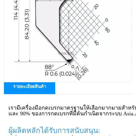
ระบบเครื่องมือ : Amada System
มุม: 88°
รัศมี: R0.6มม
ความสูงที่มีประสิทธิภาพ: 128 มม
ความสูงรวม: 158มม
โหลดสูงสุด: 800kN/m
Loading...
วัสดุ: 42CrMo4
รายละเอียดสินค้า
เรามีเครื่องมือกดเบรกมาตรฐานให้เลือกมากมายสำหรั
และ 90% ของการกดเบรกที่มีต้นกำเนิดจาก
ระบบ Asia.
ผู้ผลิตหลักได้รับการสนับสนุน: