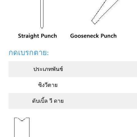
กดเบรกตาย:
ประเภทพันช์
ซิงวีตาย
ดับเบิ้ล วี ดาย