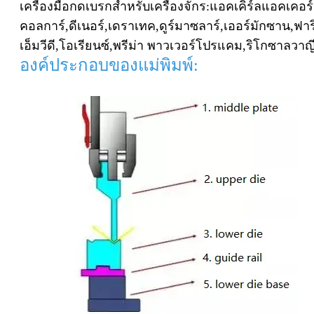
เครื่องมือกดเบรกสำหรับเครื่องจักร:
แอคเคิร์ล
แอคเคอร
คอลการ์,
ดีเนอร์,
เดราเทค,
ดูร์มาซลาร์,
เออร์มักซาน,
ฟาร
เอ็มวีดี,
โอเรียนซ์,
พรีม่า พาวเวอร์
โปรแคม,
ริโก
ซาลวาญี
องค์ประกอบของแม่พิมพ์: