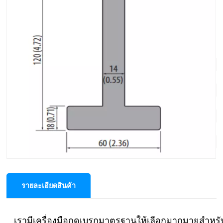
อมาด้า ทรง H120 85°
V6,V8,V10,V12,V16,V20,V25
ระบบเครื่องมือ:Amada Systeme 1-V ตายแล้ว
มุม: 85°
การเปิดแม่พิมพ์:V6,V8,V10,V12,V16,V20,V25
รัศมี : R1.0 มม
ความสูง: 120 มม
โหลดสูงสุด: 550 กิโลนิวตัน/ม
วัสดุ: 42CrMo4
รายละเอียดสินค้า
เรามีเครื่องมือกดเบรกมาตรฐานให้เลือกมากมายสำหรั