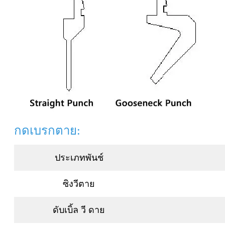
กดเบรกตาย:
ประเภทพันช์
ซิงวีตาย
ดับเบิ้ล วี ดาย