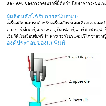
และ 90% ของการกดเบรกที่มีต้นกำเนิดมาจาก
ระบบ As
ผู้ผลิตหลักได้รับการสนับสนุน:
เครื่องมือกดเบรกสำหรับเครื่องจักร:
แอคเคิร์ล
แอคเคอร
คอลการ์,
ดีเนอร์,
เดราเทค,
ดูร์มาซลาร์,
เออร์มักซาน,
ฟาร
เอ็มวีดี,
โอเรียนซ์,
พรีม่า พาวเวอร์
โปรแคม,
ริโก
ซาลวาญี
องค์ประกอบของแม่พิมพ์: