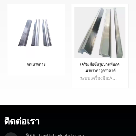
กดเบรกตาย
เครื่องมือขึ้นรูปบานพับกด
เบรกราคาถูกราคาดี
ระบบเครื่องมือ:Amada Systeme 2-V ตายแล้วมุม: 30°การเปิดแม่พิมพ์:V6-V10,V8-V12รัศมี : R1.0 มมความสูง: 46 มมโหลดสูงสุด: 550 กิโลนิวตัน/มวัสดุ: 42CrMo4
ติดต่อเรา
เรียนรู้เพิ่มเติม
อีเมล : hmj@shiniteblade.com