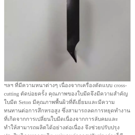
รายละเอียดสินค้า
แอปพลิเคชัน
ใบมีดตัดโลหะและมีดกลึงของเราส่วนใหญ่จะใช้กับ
กรรไกรประตู กรรไกรบิน และกรรไกรตัดตามความ
ยาว สามารถตัดแผ่นเหล็กสแตนเลส แผ่นเหล็กซิลิกอน
แผ่นสังกะสี แผ่นรีดเย็นและแผ่นรีดร้อน แผ่นทองแดง
ฯลฯ ที่มีความหนาต่างๆ เนื่องจากเครื่องตัดแบบ cross-
cutting ตัดบ่อยครั้ง คุณภาพของใบมีดจึงมีความสำคัญ
ใบมีด Seton มีคุณภาพพื้นผิวที่ดีเยี่ยมและมีความ
ทนทานต่อการสึกหรอสูง ซึ่งสามารถลดการหยุดทำงาน
ที่เกิดจากการเปลี่ยนใบมีดเนื่องจากการลับคมและ
ทำให้สามารถผลิตได้อย่างต่อเนื่อง จึงช่วยปรับปรุง