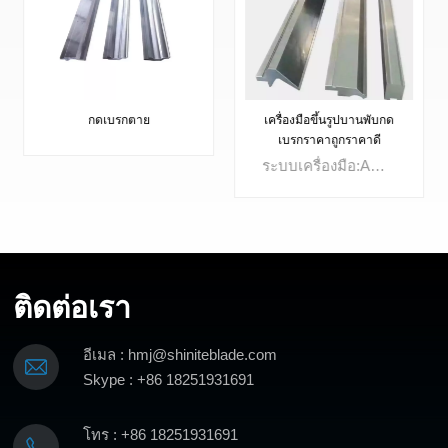
กดเบรกตาย
เครื่องมือขึ้นรูปบานพับกด
เบรกราคาถูกราคาดี
ระบบเครื่องมือ:Amada Systeme 2-V ตายแล้วมุม: 30°การเปิดแม่พิมพ์:V6-V10,V8-V12รัศมี : R1.0 มมความสูง: 46 มมโหลดสูงสุด: 550 กิโลนิวตัน/มวัสดุ: 42CrMo4
ติดต่อเรา
เรียนรู้เพิ่มเติม
อีเมล : hmj@shiniteblade.com
เรียนรู้เพิ่มเติม
Skype : +86 18251931691
โทร : +86 18251931691