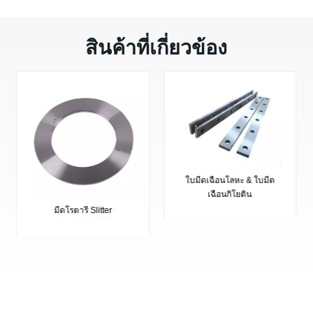
สินค้าที่เกี่ยวข้อง
ใบมีดเฉือนโลหะ & ใบมีด
เฉือนกิโยติน
มีดโรตารี Slitter
ติดต่อเรา