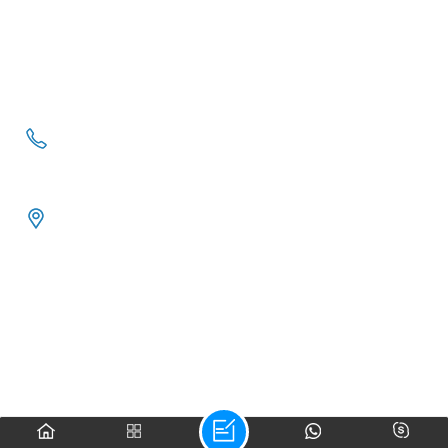
เรียนรู้เพิ่มเติม
อีเมล : hmj@shiniteblade.com
เรียนรู้เพิ่มเติม
Skype : +86 18251931691
โทร : +86 18251931691
WhatsApp : +86 18251931691
ที่อยู่ : East Industrial Park, Bowang Town, Bowang
District, Ma'anshan City
© 2026 Maanshan Shenlite Heavy Industry Machinery Co., Ltd..
สงวนลิขสิทธิ์ .
|
|
|
บล็อก
แผนผังเว็บไซต์
XML
นโยบายความเป็นส่วนตัว
รองรับเครือข่าย IPv6